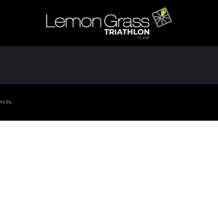
rvés.